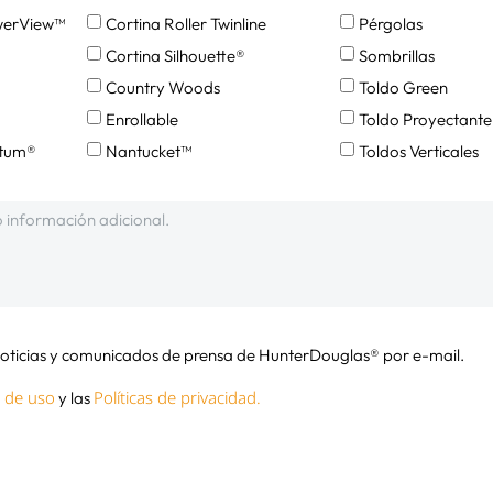
werView™
Cortina Roller Twinline
Pérgolas
Cortina Silhouette®
Sombrillas
Country Woods
Toldo Green
Enrollable
Toldo Proyectante
ntum®
Nantucket™
Toldos Verticales
 noticias y comunicados de prensa de HunterDouglas® por e-mail.
 de uso
Políticas de privacidad.
y las