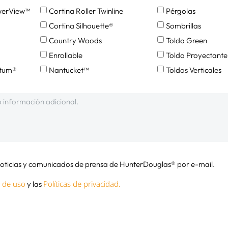
werView™
Cortina Roller Twinline
Pérgolas
Cortina Silhouette®
Sombrillas
Country Woods
Toldo Green
Enrollable
Toldo Proyectante
ntum®
Nantucket™
Toldos Verticales
 noticias y comunicados de prensa de HunterDouglas® por e-mail.
 de uso
Políticas de privacidad.
y las